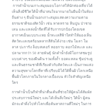
การดำน้ำบนเกาะสมุยมอบโอกาสให้นักท่องเที่ยวได้
เห็นสิ่งมีชีวิตใต้น้ำที่น่าสนใจมากมายในผืนน้ำในท้อง
ถิ่นต่าง ๆ ผืนน้ำนอกเกาะสมุยแสดงความงามตาม
ธรรมชาติของสัตว์น้ำ เช่น หาดทราย หินปูน ป่าชาย
เลน และแหล่งน้ำจืดที่ได้รับการปกป้องโดยเขต
อากาศเย็นแบบระเหย น้ำทะเลสีฟ้าใสทำให้มองเห็น
สัตว์ทะเลเขตร้อนหลากสีสันได้ง่าย เช่น โมลา โม
ลาส ปะการัง ล็อบสเตอร์ หอยกาบ ดอกไม้ทะเล และ
ปลามากกว่า 50 สายพันธุ์ นักดำน้ำยังมีโอกาสชมรูป
แบบต่างๆ ของผืนดิน รวมทั้งถ้ำ ยอดแหลม ซุ้มประตู
และหินธรรมชาติที่เรียงตัวกับสัตว์ทะเล เป็นภาพแห่ง
ความสุขทางโลกที่หาที่เปรียบมิได้ใต้พื้นผิวโลกเหนือ
พื้นผิวโลกภายในใจกลางเบื้องบน หัวใจสำคัญเหนือ
ใคร
การดำน้ำเป็นกีฬาที่น่าตื่นเต้นที่ช่วยให้ผู้คนได้สัมผัส
ประสบการณ์ใหม่ๆ และได้เห็นสิ่งใหม่ๆ ใต้น้ำ ผู้คน
มักจะดำดิ่งไปทั่วโลกเพื่อค้นหาสถานที่ใหม่ๆ ในการ